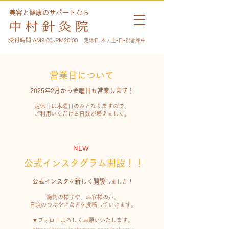
美容と健康のサポートなら
受付時間:AM9:00~PM20:00
定休日:木 / 土•日•祝営業中
営業日について
2025年2月から
金曜日も営業します！
​定休日は木曜日のみとなりますので、
ご利用いただける日数が増えました。
NEW
公式インスタグラム開設！！
公式インスタ
新しく開設
を
しました！
施術の様子や、お客様の声、
日頃のつぶやきなどを投稿していきます。
▼フォローよろしくお願いいたします。